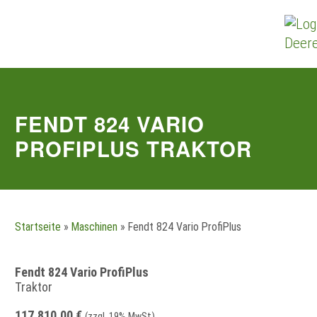
Zum
Inhalt
springen
FENDT 824 VARIO
PROFIPLUS TRAKTOR
Startseite
»
Maschinen
»
Fendt 824 Vario ProfiPlus
Fendt 824 Vario ProfiPlus
Traktor
117.810,00 €
(zzgl. 19% MwSt)